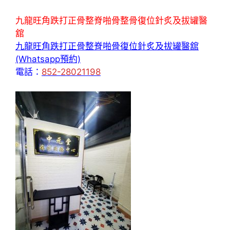
九龍旺角跌打正骨整脊啪骨整骨復位針炙及拔罐醫
舘
九龍旺角跌打正骨整脊啪骨復位針炙及拔罐醫舘
(Whatsapp預約)
電話：
852-28021198