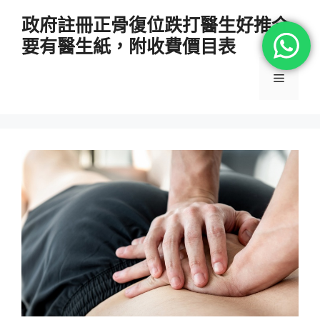
跳
政府註冊正骨復位跌打醫生好推介
至
要有醫生紙，附收費價目表
主
要
選
內
容
單