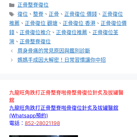
分
正骨整脊復位
類
標
復位
、
整脊
、
正骨
、
正骨復位 價錢
、
正骨復位
籤
推薦
、
正骨復位 觀塘
、
正骨復位 香港
、
正骨復位價
錢
、
正骨復位推介
、
正骨復位推薦
、
正骨復位荃
灣
、
正骨整脊復位
周身骨痛的常見原因與鑑別診斷
媽媽手成因大解密！日常習慣讓你中招
九龍旺角跌打正骨整脊啪骨整骨復位針炙及拔罐醫
舘
九龍旺角跌打正骨整脊啪骨復位針炙及拔罐醫舘
(Whatsapp預約)
電話：
852-28021198