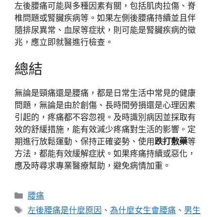
左後腰痛可能與多種因素有關，包括肌肉拉傷、脊
椎問題或腎臟疾病等。如果左側後腰痛持續並且伴
隨排尿異常、血尿等症狀，則可能是腎臟疾病的徵
兆，應立即就醫進行檢查。
總結
無論是頸痛還是腰痛，都是日常生活中常見的健康
問題，無論是由於創傷、長時間勞損還是心理因素
引起的，疼痛都不容忽視。及時識別病因並採取有
效的舒緩措施，能有效減少疼痛對生活的影響。定
期進行放鬆運動、保持正確姿勢、使用
跌打敷藥
等
方法，都能有效緩解症狀。如果疼痛持續或惡化，
應及時尋求專業醫療幫助，避免病情加重。
分
腰痛
類
標
左後腰痛是什麼原因
、
為什麼女生會腰痛
、
男生