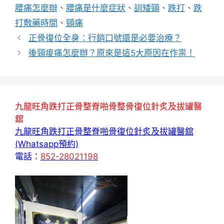
籤
腰痛怎麼辦
、
腰痛是什麼症狀
、
訓矮頸
、
跌打
、
跌
打敷藥時間
、
頸痛
正骨復位全身：行銷口號還是必要治療？
後頸痠痛怎麼辦？原來是這5大原因在作祟！
九龍旺角跌打正骨整脊啪骨整骨復位針炙及拔罐醫
舘
九龍旺角跌打正骨整脊啪骨復位針炙及拔罐醫舘
(Whatsapp預約)
電話：
852-28021198