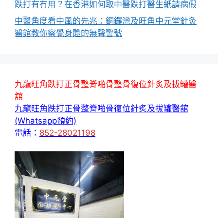
跌打有冇用？在香港如何取中醫跌打醫生紙請病假
中醫角度看中風的先兆：銅鑼灣及旺角中元堂針灸
醫館教你察覺身體的無聲警號
九龍旺角跌打正骨整脊啪骨整骨復位針炙及拔罐醫
舘
九龍旺角跌打正骨整脊啪骨復位針炙及拔罐醫舘
(Whatsapp預約)
電話：
852-28021198