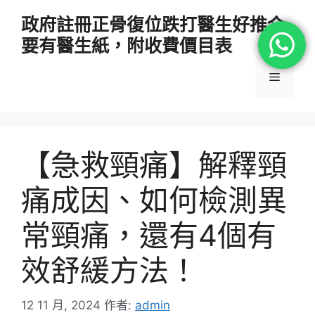
跳
政府註冊正骨復位跌打醫生好推介
至
要有醫生紙，附收費價目表
主
要
選
內
容
單
【急救頸痛】解釋頸
痛成因、如何檢測異
常頸痛，還有4個有
效舒緩方法！
12 11 月, 2024
作者:
admin