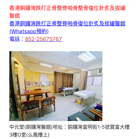
香港銅鑼灣跌打正骨整脊啪骨整骨復位針炙及拔罐
醫舘
香港銅鑼灣跌打正骨整脊啪骨復位針炙及拔罐醫舘
(Whatsapp預約)
電話：
852-25675767
中元堂(銅鑼灣醫舘)地址：銅鑼灣富明街1-5號寶富大樓
3樓O室(么鳳樓上)